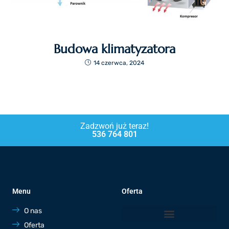
Budowa klimatyzatora
14 czerwca, 2024
Zadzwoń już teraz!
536 764 801
Menu
Oferta
O nas
Oferta