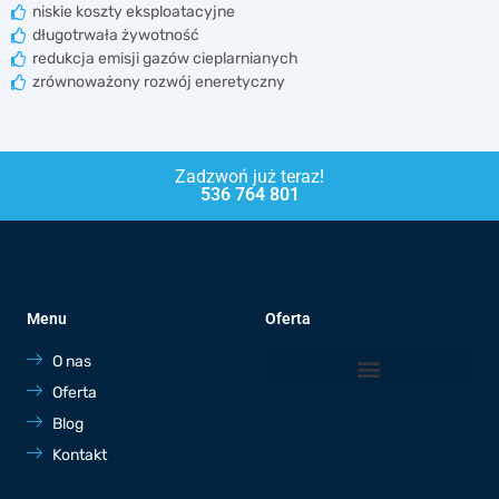
niskie koszty eksploatacyjne
długotrwała żywotność
redukcja emisji gazów cieplarnianych
zrównoważony rozwój eneretyczny
Zadzwoń już teraz!
536 764 801
Menu
Oferta
O nas
Oferta
Blog
Kontakt