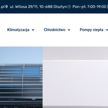
.pl
ul. Witosa 29/11, 10-688 Olsztyn
Pon-pt: 7:00-19:00 
Klimatyzacja
Chłodnictwo
Pompy ciepła