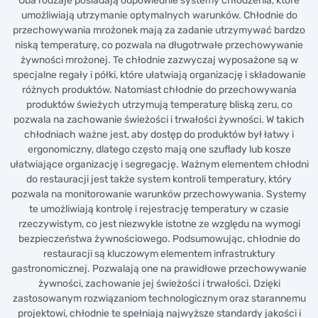
Oba rodzaje posiadają odpowiednie systemy chłodzenia, które
umożliwiają utrzymanie optymalnych warunków. Chłodnie do
przechowywania mrożonek mają za zadanie utrzymywać bardzo
niską temperaturę, co pozwala na długotrwałe przechowywanie
żywności mrożonej. Te chłodnie zazwyczaj wyposażone są w
specjalne regały i półki, które ułatwiają organizację i składowanie
różnych produktów. Natomiast chłodnie do przechowywania
produktów świeżych utrzymują temperaturę bliską zeru, co
pozwala na zachowanie świeżości i trwałości żywności. W takich
chłodniach ważne jest, aby dostęp do produktów był łatwy i
ergonomiczny, dlatego często mają one szuflady lub kosze
ułatwiające organizację i segregację. Ważnym elementem chłodni
do restauracji jest także system kontroli temperatury, który
pozwala na monitorowanie warunków przechowywania. Systemy
te umożliwiają kontrolę i rejestrację temperatury w czasie
rzeczywistym, co jest niezwykle istotne ze względu na wymogi
bezpieczeństwa żywnościowego. Podsumowując, chłodnie do
restauracji są kluczowym elementem infrastruktury
gastronomicznej. Pozwalają one na prawidłowe przechowywanie
żywności, zachowanie jej świeżości i trwałości. Dzięki
zastosowanym rozwiązaniom technologicznym oraz starannemu
projektowi, chłodnie te spełniają najwyższe standardy jakości i