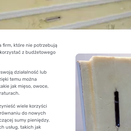
firm, które nie potrzebują
 skorzystać z budżetowego
 swoją działalność lub
zięki temu można
kie jak mięso, owoce,
raturach.
nieść wiele korzyści
 porównaniu do nowych
czącej sumy pieniędzy.
h usług, takich jak