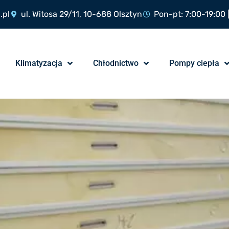
.pl
ul. Witosa 29/11, 10-688 Olsztyn
Pon-pt: 7:00-19:00 
Klimatyzacja
Chłodnictwo
Pompy ciepła