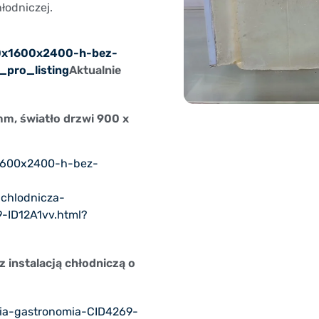
hłodniczej.
00x1600x2400-h-bez-
_pro_listing
Aktualnie
m, światło drzwi 900 x
x1600x2400-h-bez-
-chlodnicza-
-ID12A1vv.html?
instalacją chłodniczą o
nia-gastronomia-CID4269-