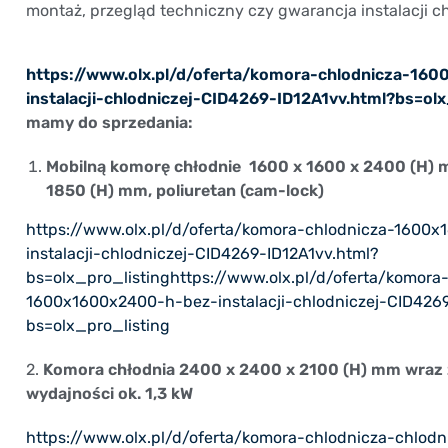
montaż, przegląd techniczny czy gwarancja instalacji c
https://www.olx.pl/d/oferta/komora-chlodnicza-16
instalacji-chlodniczej-CID4269-ID12A1vv.html?bs=olx
mamy do sprzedania:
Mobilną komorę chłodnie 1600 x 1600 x 2400 (H) m
1850 (H) mm, poliuretan (cam-lock)
https://www.olx.pl/d/oferta/komora-chlodnicza-1600
instalacji-chlodniczej-CID4269-ID12A1vv.html?
bs=olx_pro_listinghttps://www.olx.pl/d/oferta/komora
1600x1600x2400-h-bez-instalacji-chlodniczej-CID4269
bs=olx_pro_listing
2.
Komora chłodnia 2400 x 2400 x 2100 (H) mm wraz z 
wydajności ok. 1,3 kW
https://www.olx.pl/d/oferta/komora-chlodnicza-chlod