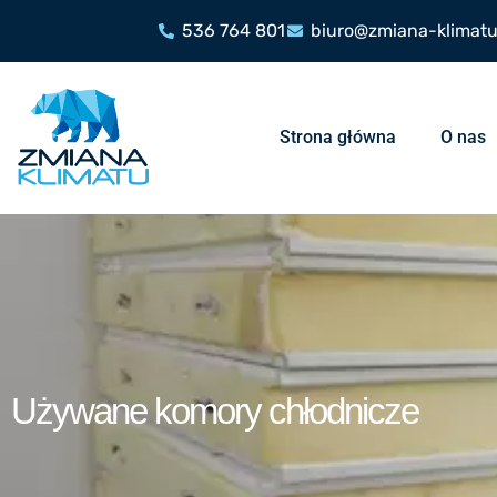
536 764 801
biuro@zmiana-klimatu
Strona główna
O nas
Używane komory chłodnicze