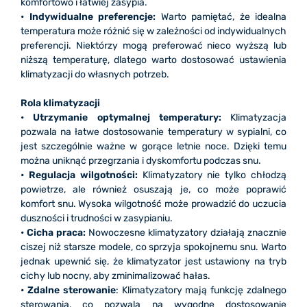
komfortowo i łatwiej zasypia.
• Indywidualne preferencje:
Warto pamiętać, że idealna
temperatura może różnić się w zależności od indywidualnych
preferencji. Niektórzy mogą preferować nieco wyższą lub
niższą temperaturę, dlatego warto dostosować ustawienia
klimatyzacji do własnych potrzeb.
Rola klimatyzacji
• Utrzymanie optymalnej temperatury:
Klimatyzacja
pozwala na łatwe dostosowanie temperatury w sypialni, co
jest szczególnie ważne w gorące letnie noce. Dzięki temu
można uniknąć przegrzania i dyskomfortu podczas snu.
• Regulacja wilgotności:
Klimatyzatory nie tylko chłodzą
powietrze, ale również osuszają je, co może poprawić
komfort snu. Wysoka wilgotność może prowadzić do uczucia
duszności i trudności w zasypianiu.
• Cicha praca:
Nowoczesne klimatyzatory działają znacznie
ciszej niż starsze modele, co sprzyja spokojnemu snu. Warto
jednak upewnić się, że klimatyzator jest ustawiony na tryb
cichy lub nocny, aby zminimalizować hałas.
• Zdalne sterowanie
: Klimatyzatory mają funkcję zdalnego
sterowania, co pozwala na wygodne dostosowanie