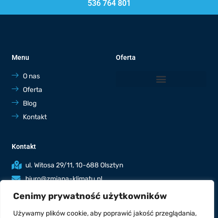
536 764 801
Menu
Oferta
O nas
Oferta
Blog
Kontakt
Kontakt
ul. Witosa 29/11, 10-688 Olsztyn
biuro@zmiana-klimatu.pl
536 764 801
Cenimy prywatność użytkowników
Poniedziałek - piątek: 7:00-19:00
Używamy plików cookie, aby poprawić jakość przeglądania,