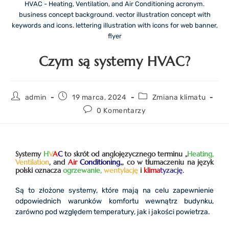
HVAC - Heating, Ventilation, and Air Conditioning acronym.
business concept background. vector illustration concept with
keywords and icons. lettering illustration with icons for web banner,
flyer
Czym są systemy HVAC?
admin
19 marca, 2024
Zmiana klimatu
0 Komentarzy
Systemy
H
V
A
C
to skrót od anglojęzycznego terminu „
Heating,
Ventilation
, and
Air
Conditioning
„, co w tłumaczeniu na język
polski oznacza
ogrzewanie,
wentylację
i
klima
tyzację.
Są to złożone systemy, które mają na celu zapewnienie
odpowiednich warunków komfortu wewnątrz budynku,
zarówno pod względem temperatury, jak i jakości powietrza.