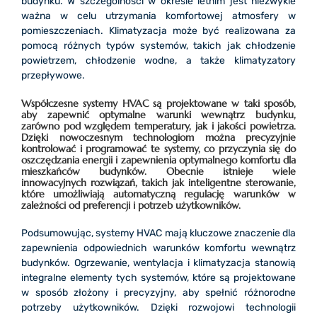
budynku. W szczególności w okresie letnim jest niezwykle
ważna w celu utrzymania komfortowej atmosfery w
pomieszczeniach. Klimatyzacja może być realizowana za
pomocą różnych typów systemów, takich jak chłodzenie
powietrzem, chłodzenie wodne, a także klimatyzatory
przepływowe.
Współczesne systemy HVAC są projektowane w taki sposób,
aby zapewnić optymalne warunki wewnątrz budynku,
zarówno pod względem temperatury, jak i jakości powietrza.
Dzięki nowoczesnym technologiom można precyzyjnie
kontrolować i programować te systemy, co przyczynia się do
oszczędzania energii i zapewnienia optymalnego komfortu dla
mieszkańców budynków. Obecnie istnieje wiele
innowacyjnych rozwiązań, takich jak inteligentne sterowanie,
które umożliwiają automatyczną regulację warunków w
zależności od preferencji i potrzeb użytkowników.
Podsumowując, systemy HVAC mają kluczowe znaczenie dla
zapewnienia odpowiednich warunków komfortu wewnątrz
budynków. Ogrzewanie, wentylacja i klimatyzacja stanowią
integralne elementy tych systemów, które są projektowane
w sposób złożony i precyzyjny, aby spełnić różnorodne
potrzeby użytkowników. Dzięki rozwojowi technologii