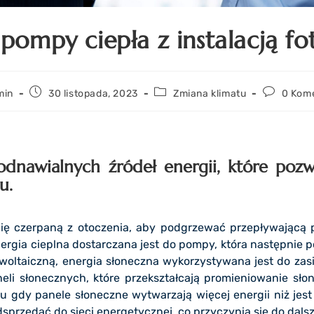
pompy ciepła z instalacją fo
min
30 listopada, 2023
Zmiana klimatu
0 Kom
odnawialnych źródeł energii, które poz
u.
gię czerpaną z otoczenia, aby podgrzewać przepływającą p
rgia cieplna dostarczana jest do pompy, która następnie p
woltaiczną, energia słoneczna wykorzystywana jest do zasi
aneli słonecznych, które przekształcają promieniowanie sło
 gdy panele słoneczne wytwarzają więcej energii niż jest
przedać do sieci energetycznej, co przyczynia się do dals