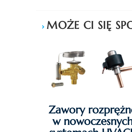
MOŻE CI SIĘ S
Zawory rozprężn
w nowoczesnyc