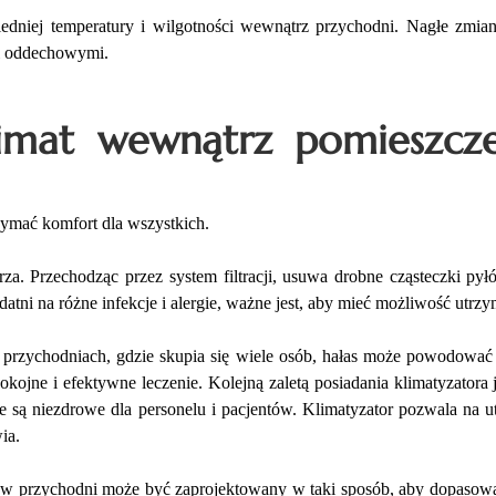
wiedniej temperatury i wilgotności wewnątrz przychodni. Nagłe zm
ami oddechowymi.
limat wewnątrz pomieszcz
ymać komfort dla wszystkich.
za. Przechodząc przez system filtracji, usuwa drobne cząsteczki py
datni na różne infekcje i alergie, ważne jest, aby mieć możliwość utr
W przychodniach, gdzie skupia się wiele osób, hałas może powodować 
pokojne i efektywne leczenie. Kolejną zaletą posiadania klimatyzatora
 są niezdrowe dla personelu i pacjentów. Klimatyzator pozwala na ut
wia.
 w przychodni może być zaprojektowany w taki sposób, aby dopasować