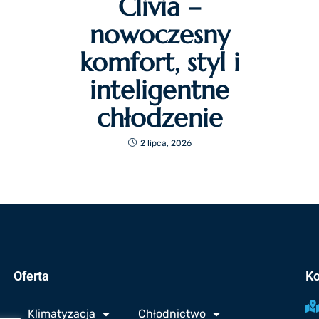
Clivia –
nowoczesny
komfort, styl i
inteligentne
chłodzenie
2 lipca, 2026
Oferta
Ko
Klimatyzacja
Chłodnictwo