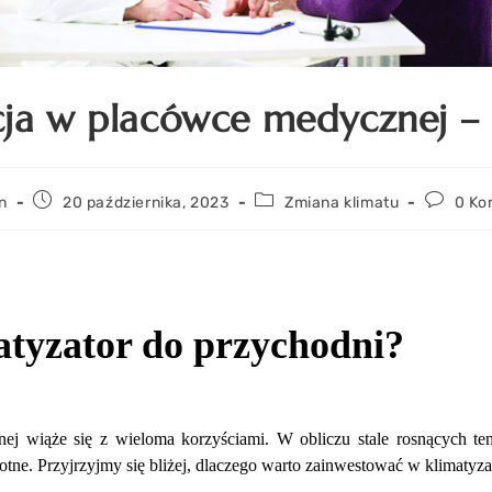
cja w placówce medycznej – 
n
20 października, 2023
Zmiana klimatu
0 Ko
atyzator do przychodni?
ej wiąże się z wieloma korzyściami. W obliczu stale rosnących tem
stotne. Przyjrzyjmy się bliżej, dlaczego warto zainwestować w klimatyz