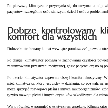
Po pierwsze, klimatyzator przyczynia się do utrzymania odpo
pacjentów, szczególnie osób starszych, dzieci i osób z problem
Dobrze kontrolowany k
komfort dla wszystkich
Dobrze kontrolowany klimat wewnątrz pomieszczeń pozwala utrz
Po drugie, klimatyzator pomaga w zachowaniu czystości powietr
zaaranżowaniu przestrzeni medycznej, gdzie pacjenci często są po
Po trzecie, klimatyzator zapewnia ciszę i komfort akustyczny. 
mieć klimatyzator, który jest cichy w działaniu, co pozwala na s
może sprzyjać rozwojowi pleśni i innych mikroorganizmów, które
ryzyko rozwoju pleśni i innych czynników szkodliwych dla zdro
Warto również wspomnieć o estetycznym aspekcie. Klimatyzator