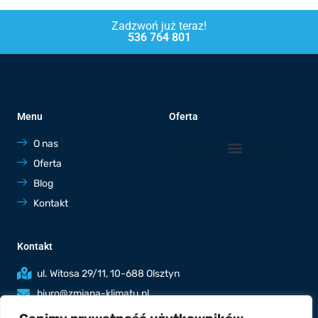
Zadzwoń już teraz!
536 764 801
Menu
Oferta
O nas
Oferta
Blog
Kontakt
Kontakt
ul. Witosa 29/11, 10-688 Olsztyn
biuro@zmiana-klimatu.pl
536 764 801