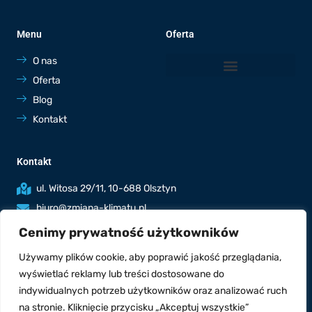
Menu
Oferta
O nas
Oferta
Blog
Kontakt
Kontakt
ul. Witosa 29/11, 10-688 Olsztyn
biuro@zmiana-klimatu.pl
536 764 801
Cenimy prywatność użytkowników
Poniedziałek - piątek: 7:00-19:00
Używamy plików cookie, aby poprawić jakość przeglądania,
Sobota: 8:00-17:00
wyświetlać reklamy lub treści dostosowane do
indywidualnych potrzeb użytkowników oraz analizować ruch
na stronie. Kliknięcie przycisku „Akceptuj wszystkie”