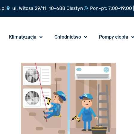
.pl
ul. Witosa 29/11, 10-688 Olsztyn
Pon-pt: 7:00-19:00 
Klimatyzacja
Chłodnictwo
Pompy ciepła