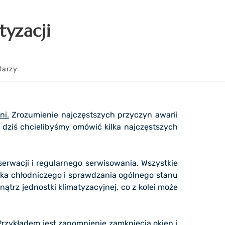
tyzacji
tarzy
ni.
Zrozumienie najczęstszych przyczyn awarii
 dziś chcielibyśmy omówić kilka najczęstszych
nserwacji i regularnego serwisowania. Wszystkie
ika chłodniczego i sprawdzania ogólnego stanu
rz jednostki klimatyzacyjnej, co z kolei może
rzykładem jest zapomnienie zamknięcia okien i