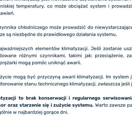
niskiej temperatury, co może obciążać system i prowadzić
tawień.
zynnika chłodniczego może prowadzić do niewystarczające
cze są niezbędne do prawidłowego działania systemu.
jważniejszych elementów klimatyzacji. Jeśli zostanie us
ane różnymi czynnikami, takimi jak: przeciążenie, zan
sprężarki mogą pomóc uniknąć awarii.
użycie mogą być przyczyną awarii klimatyzacji. Im system
torowanie stanu technicznego klimatyzacji, zwłaszcza jeśli 
tyzacji to brak konserwacji i regularnego serwisowani
 oraz starzenie się i zużycie systemu.
Warto zawsze pam
ólnie w najbardziej gorące dni.