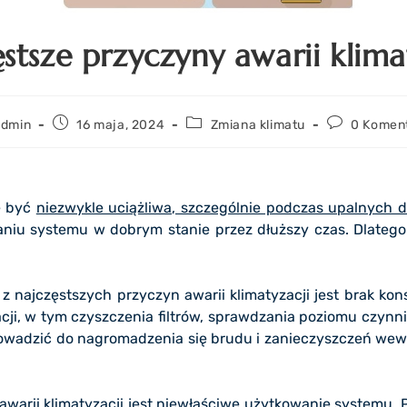
stsze przyczyny awarii klima
admin
16 maja, 2024
Zmiana klimatu
0 Komen
e być
niezwykle uciążliwa, szczególnie podczas upalnych d
niu systemu w dobrym stanie przez dłuższy czas. Dlatego
 z najczęstszych przyczyn awarii klimatyzacji jest brak ko
ji, w tym czyszczenia filtrów, sprawdzania poziomu czynn
wadzić do nagromadzenia się brudu i zanieczyszczeń wewnąt
rii klimatyzacji jest niewłaściwe użytkowanie systemu. P