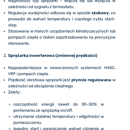
Najprostszy typ sprężarki – włącza się lub wyłącza w
zależności od sygnału z termostatu.
Regulacja wydajności odbywa się w sposób
skokowy
, co
prowadzi do wahań temperatury i częstego cyklu start-
stop.
Stosowana w małych urządzeniach klimatyzacyjnych lub
pompach ciepła o niskim zapotrzebowaniu na precyzyjne
sterowanie.
Sprężarka inwerterowa (zmiennej prędkości)
Najpopularniejsza w nowoczesnych systemach HVAC,
VRF i pompach ciepła.
Prędkość obrotowa sprężarki jest
płynnie regulowana
w
zależności od obciążenia cieplnego.
Zalety:
oszczędność energii nawet do 30–50% w
porównaniu ze sprężarką on/off,
utrzymanie stabilnej temperatury i wilgotności w
pomieszczeniu,
łagodny start i ograniczenie wahań ciśnienia w