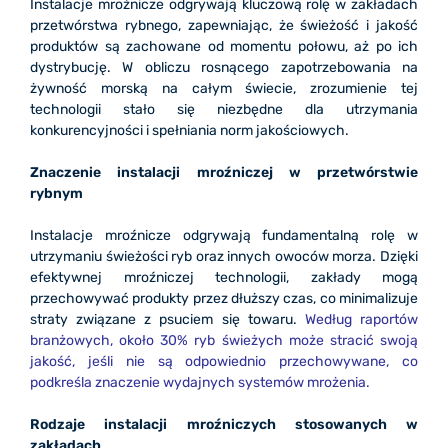
Instalacje mroźnicze odgrywają kluczową rolę w zakładach
przetwórstwa rybnego, zapewniając, że świeżość i jakość
produktów są zachowane od momentu połowu, aż po ich
dystrybucję. W obliczu rosnącego zapotrzebowania na
żywność morską na całym świecie, zrozumienie tej
technologii stało się niezbędne dla utrzymania
konkurencyjności i spełniania norm jakościowych.
Znaczenie instalacji mroźniczej w przetwórstwie
rybnym
Instalacje mroźnicze odgrywają fundamentalną rolę w
utrzymaniu świeżości ryb oraz innych owoców morza. Dzięki
efektywnej mroźniczej technologii, zakłady mogą
przechowywać produkty przez dłuższy czas, co minimalizuje
straty związane z psuciem się towaru.
Według raportów
branżowych, około 30% ryb świeżych może stracić swoją
jakość, jeśli nie są odpowiednio przechowywane, co
podkreśla znaczenie wydajnych systemów mrożenia.
Rodzaje instalacji mroźniczych stosowanych w
zakładach