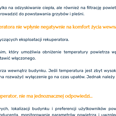
lko na odzyskiwanie ciepła, ale również na filtrację powie
prowadzić do powstawania grzybów i pleśni.
peratora nie wpłynie negatywnie na komfort życia wewn
czących eksploatacji rekuperatora.
nim, który umożliwia obniżenie temperatury powietrza 
stawić włączonego.
za wewnątrz budynku. Jeśli temperatura jest zbyt wysoka,
na rozważyć wyłączenie go na czas upałów. Jednak należy 
perator, nie ma jednoznacznej odpowiedzi…
h, lokalizacji budynku i preferencji użytkowników pow
oducenta, monitorowanie parametrów powietrza i uwzglę