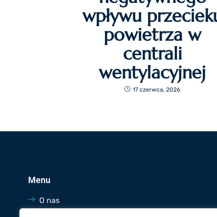
wpływu przeciek
powietrza w
centrali
wentylacyjnej
17 czerwca, 2026
Menu
O nas
Oferta