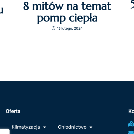
8 mitów na temat
u
pomp ciepła
13 lutego, 2024
Oferta
Ko
Klimatyzacja
Chłodnictwo