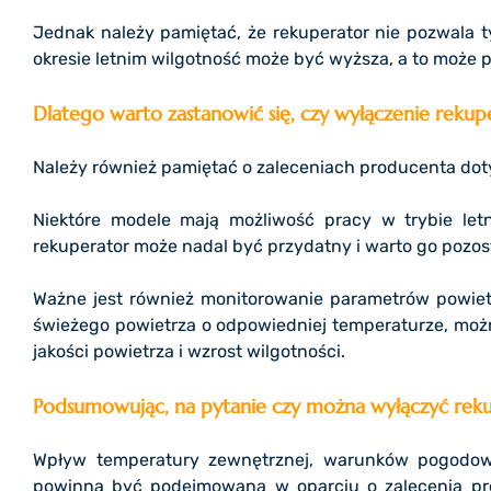
Jednak należy pamiętać, że rekuperator nie pozwala ty
okresie letnim wilgotność może być wyższa, a to może 
Dlatego warto zastanowić się, czy wyłączenie reku
Należy również pamiętać o zaleceniach producenta doty
Niektóre modele mają możliwość pracy w trybie let
rekuperator może nadal być przydatny i warto go pozo
Ważne jest również monitorowanie parametrów powietr
świeżego powietrza o odpowiedniej temperaturze, moż
jakości powietrza i wzrost wilgotności.
Podsumowując, na pytanie czy można wyłączyć reku
Wpływ temperatury zewnętrznej, warunków pogodowyc
powinna być podejmowana w oparciu o zalecenia pr