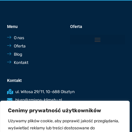
Menu
Oferta
O nas
Oferta
Blog
Kontakt
Kontakt
ul. Witosa 29/11, 10-688 Olsztyn
biuro@zmiana-klimatu.pl
536 764 801
Cenimy prywatność użytkowników
Poniedziałek - piątek: 7:00-19:00
Używamy plików cookie, aby poprawić jakość przeglądania,
Sobota: 8:00-17:00
wyświetlać reklamy lub treści dostosowane do