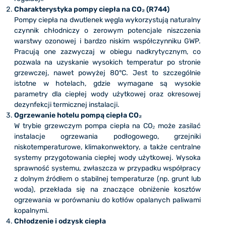
Charakterystyka pompy ciepła na CO₂ (R744)
Pompy ciepła na dwutlenek węgla wykorzystują naturalny
czynnik chłodniczy o zerowym potencjale niszczenia
warstwy ozonowej i bardzo niskim współczynniku GWP.
Pracują one zazwyczaj w obiegu nadkrytycznym, co
pozwala na uzyskanie wysokich temperatur po stronie
grzewczej, nawet powyżej 80°C. Jest to szczególnie
istotne w hotelach, gdzie wymagane są wysokie
parametry dla ciepłej wody użytkowej oraz okresowej
dezynfekcji termicznej instalacji.
Ogrzewanie hotelu pompą ciepła CO₂
W trybie grzewczym pompa ciepła na CO₂ może zasilać
instalacje ogrzewania podłogowego, grzejniki
niskotemperaturowe, klimakonwektory, a także centralne
systemy przygotowania ciepłej wody użytkowej. Wysoka
sprawność systemu, zwłaszcza w przypadku współpracy
z dolnym źródłem o stabilnej temperaturze (np. grunt lub
woda), przekłada się na znaczące obniżenie kosztów
ogrzewania w porównaniu do kotłów opalanych paliwami
kopalnymi.
Chłodzenie i odzysk ciepła