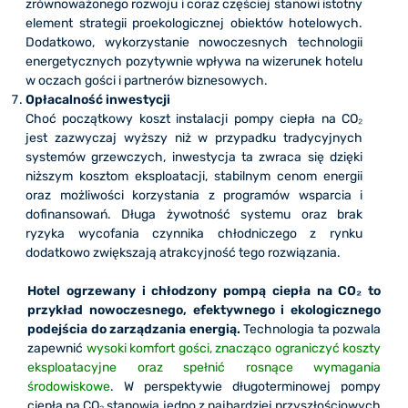
zrównoważonego rozwoju i coraz częściej stanowi istotny
element strategii proekologicznej obiektów hotelowych.
Dodatkowo, wykorzystanie nowoczesnych technologii
energetycznych pozytywnie wpływa na wizerunek hotelu
w oczach gości i partnerów biznesowych.
Opłacalność inwestycji
Choć początkowy koszt instalacji pompy ciepła na CO₂
jest zazwyczaj wyższy niż w przypadku tradycyjnych
systemów grzewczych, inwestycja ta zwraca się dzięki
niższym kosztom eksploatacji, stabilnym cenom energii
oraz możliwości korzystania z programów wsparcia i
dofinansowań. Długa żywotność systemu oraz brak
ryzyka wycofania czynnika chłodniczego z rynku
dodatkowo zwiększają atrakcyjność tego rozwiązania.
Hotel ogrzewany i chłodzony pompą ciepła na CO₂ to
przykład nowoczesnego, efektywnego i ekologicznego
podejścia do zarządzania energią.
Technologia ta pozwala
zapewnić
wysoki komfort gości, znacząco ograniczyć koszty
eksploatacyjne oraz spełnić rosnące wymagania
środowiskowe
. W perspektywie długoterminowej pompy
ciepła na CO₂ stanowią jedno z najbardziej przyszłościowych