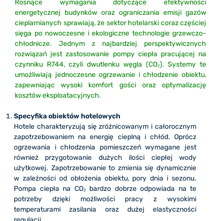
Rosnące wymagania dotyczące efektywności
energetycznej budynków oraz ograniczania emisji gazów
cieplarnianych sprawiają, że sektor hotelarski coraz częściej
sięga po nowoczesne i ekologiczne technologie grzewczo-
chłodnicze. Jednym z najbardziej perspektywicznych
rozwiązań jest zastosowanie pompy ciepła pracującej na
czynniku R744, czyli dwutlenku węgla (CO₂). Systemy te
umożliwiają jednoczesne ogrzewanie i chłodzenie obiektu,
zapewniając wysoki komfort gości oraz optymalizację
kosztów eksploatacyjnych.
Specyfika obiektów hotelowych
Hotele charakteryzują się zróżnicowanym i całorocznym
zapotrzebowaniem na energię cieplną i chłód. Oprócz
ogrzewania i chłodzenia pomieszczeń wymagane jest
również przygotowanie dużych ilości ciepłej wody
użytkowej. Zapotrzebowanie to zmienia się dynamicznie
w zależności od obłożenia obiektu, pory dnia i sezonu.
Pompa ciepła na CO₂ bardzo dobrze odpowiada na te
potrzeby dzięki możliwości pracy z wysokimi
temperaturami zasilania oraz dużej elastyczności
regulacji.