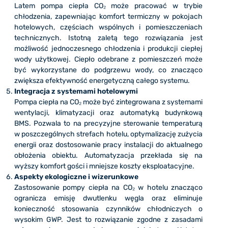
Latem pompa ciepła CO₂ może pracować w trybie
chłodzenia, zapewniając komfort termiczny w pokojach
hotelowych, częściach wspólnych i pomieszczeniach
technicznych. Istotną zaletą tego rozwiązania jest
możliwość jednoczesnego chłodzenia i produkcji ciepłej
wody użytkowej. Ciepło odebrane z pomieszczeń może
być wykorzystane do podgrzewu wody, co znacząco
zwiększa efektywność energetyczną całego systemu.
Integracja z systemami hotelowymi
Pompa ciepła na CO₂ może być zintegrowana z systemami
wentylacji, klimatyzacji oraz automatyką budynkową
BMS. Pozwala to na precyzyjne sterowanie temperaturą
w poszczególnych strefach hotelu, optymalizację zużycia
energii oraz dostosowanie pracy instalacji do aktualnego
obłożenia obiektu. Automatyzacja przekłada się na
wyższy komfort gości i mniejsze koszty eksploatacyjne.
Aspekty ekologiczne i wizerunkowe
Zastosowanie pompy ciepła na CO₂ w hotelu znacząco
ogranicza emisję dwutlenku węgla oraz eliminuje
konieczność stosowania czynników chłodniczych o
wysokim GWP. Jest to rozwiązanie zgodne z zasadami