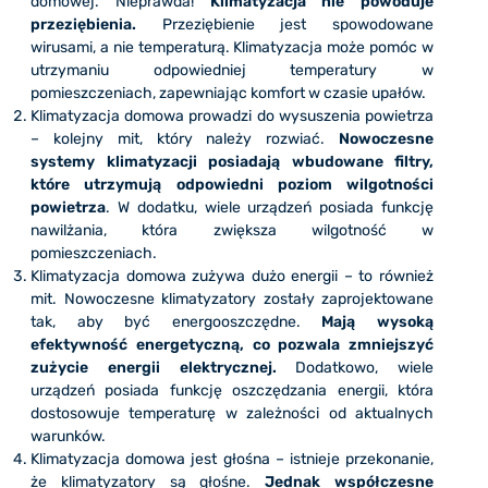
domowej. Nieprawda!
Klimatyzacja nie powoduje
przeziębienia.
Przeziębienie jest spowodowane
wirusami, a nie temperaturą. Klimatyzacja może pomóc w
utrzymaniu odpowiedniej temperatury w
pomieszczeniach, zapewniając komfort w czasie upałów.
Klimatyzacja domowa prowadzi do wysuszenia powietrza
– kolejny mit, który należy rozwiać.
Nowoczesne
systemy klimatyzacji posiadają wbudowane filtry,
które utrzymują odpowiedni poziom wilgotności
powietrza
. W dodatku, wiele urządzeń posiada funkcję
nawilżania, która zwiększa wilgotność w
pomieszczeniach.
Klimatyzacja domowa zużywa dużo energii – to również
mit. Nowoczesne klimatyzatory zostały zaprojektowane
tak, aby być energooszczędne.
Mają wysoką
efektywność energetyczną, co pozwala zmniejszyć
zużycie energii elektrycznej.
Dodatkowo, wiele
urządzeń posiada funkcję oszczędzania energii, która
dostosowuje temperaturę w zależności od aktualnych
warunków.
Klimatyzacja domowa jest głośna – istnieje przekonanie,
że klimatyzatory są głośne.
Jednak współczesne