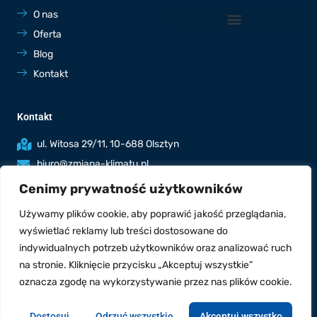
O nas
Oferta
Blog
Kontakt
Kontakt
ul. Witosa 29/11, 10-688 Olsztyn
biuro@zmiana-klimatu.pl
536 764 801
Cenimy prywatność użytkowników
Poniedziałek - piątek: 7:00-19:00
Używamy plików cookie, aby poprawić jakość przeglądania,
Sobota: 8:00-17:00
wyświetlać reklamy lub treści dostosowane do
indywidualnych potrzeb użytkowników oraz analizować ruch
na stronie. Kliknięcie przycisku „Akceptuj wszystkie”
oznacza zgodę na wykorzystywanie przez nas plików cookie.
Copyright © 2023 zmianaklimatu.pl | Stworzone w ramach
atwi.pl
Dostosuj
Odrzuć wszystkie
Akceptuj wszystko