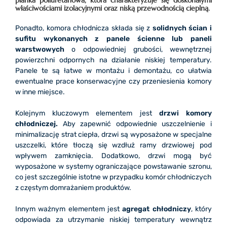
pianka poliuretanowa, która charakteryzuje się doskonałymi
właściwościami izolacyjnymi oraz niską przewodnością cieplną.
Ponadto, komora chłodnicza składa się z
solidnych ścian i
sufitu wykonanych z panele ścienne lub paneli
warstwowych
o odpowiedniej grubości, wewnętrznej
powierzchni odpornych na działanie niskiej temperatury.
Panele te są łatwe w montażu i demontażu, co ułatwia
ewentualne prace konserwacyjne czy przeniesienia komory
w inne miejsce.
Kolejnym kluczowym elementem jest
drzwi komory
chłodniczej.
Aby zapewnić odpowiednie uszczelnienie i
minimalizację strat ciepła, drzwi są wyposażone w specjalne
uszczelki, które tłoczą się wzdłuż ramy drzwiowej pod
wpływem zamknięcia. Dodatkowo, drzwi mogą być
wyposażone w systemy ograniczające powstawanie szronu,
co jest szczególnie istotne w przypadku komór chłodniczych
z częstym domrażaniem produktów.
Innym ważnym elementem jest
agregat chłodniczy
, który
odpowiada za utrzymanie niskiej temperatury wewnątrz